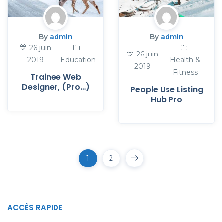
By
admin
By
admin
26 juin
26 juin
2019
Education
Health &
2019
Fitness
Trainee Web
Designer, (Pro…)
People Use Listing
Hub Pro
1
2
ACCÈS RAPIDE