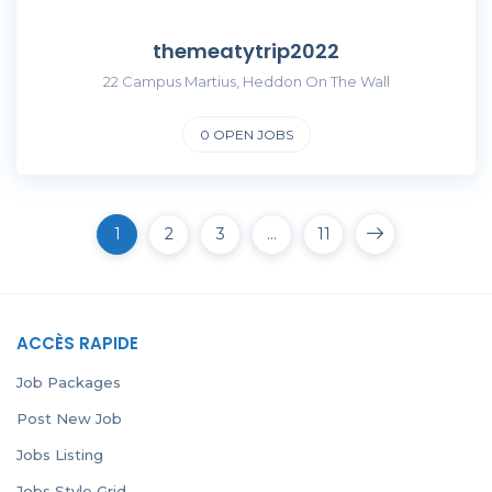
themeatytrip2022
22 Campus Martius, Heddon On The Wall
0
OPEN JOBS
1
2
3
…
11
ACCÈS RAPIDE
Job Packages
Post New Job
Jobs Listing
Jobs Style Grid