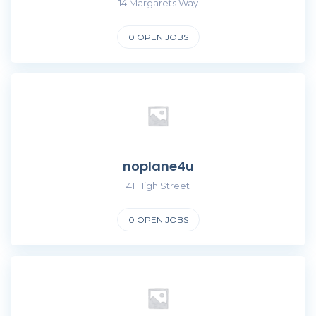
14 Margarets Way
0
OPEN JOBS
noplane4u
41 High Street
0
OPEN JOBS