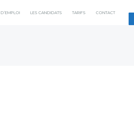
 D’EMPLOI
LES CANDIDATS
TARIFS
CONTACT