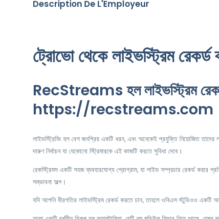
Description De L'Employeur
ট্রোভো থেকে লাইভস্ট্রিম রেকর্ড 
RecStreams হল লাইভস্ট্রিম রেকর্ড ক
https://recstreams.com
লাইভস্ট্রিমিং হল বেশ জনপ্রিয় একটি ধরন, এবং অনেকেই প্রযুক্তি নিয়োজিত তাদের ল
দারুণ নির্বাচন যা যেকোনো স্ট্রিমারকে এই কাজটি করতে সুবিধা দেবে।
রেকস্ট্রিমস একটি সহজ ব্যবহারযোগ্য প্রোগ্রাম, যা লাইভ সম্প্রচার রেকর্ড করার প্র
সম্ভাবনা অল্প।
যদি আপনি ধীরগতির লাইভস্ট্রিম রেকর্ড করতে চান, তাহলে ওবিএস স্টুডিওও একটি অসা
অন্য একটি দর্শনীয় বিকল্প হল ক্যামটাসিয়া, যেটি বহু মডিউল ফিচার নিয়ে আসে, যেমন 