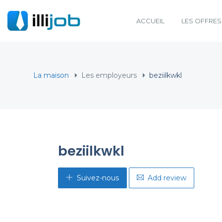
ACCUEIL
LES OFFRES
La maison
Les employeurs
beziilkwkl
beziilkwkl
Suivez-nous
Add review