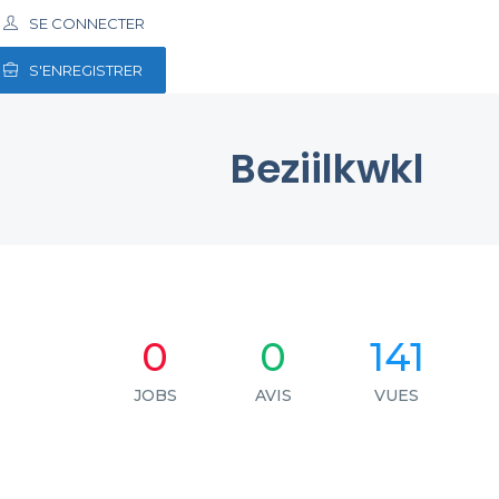
SE CONNECTER
S'ENREGISTRER
Beziilkwkl
0
0
141
JOBS
AVIS
VUES