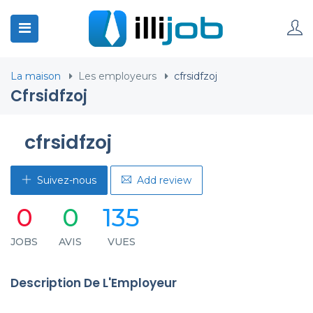
La maison
Les employeurs
cfrsidfzoj
Cfrsidfzoj
cfrsidfzoj
Suivez-nous
Add review
0
0
135
JOBS
AVIS
VUES
Description De L'Employeur