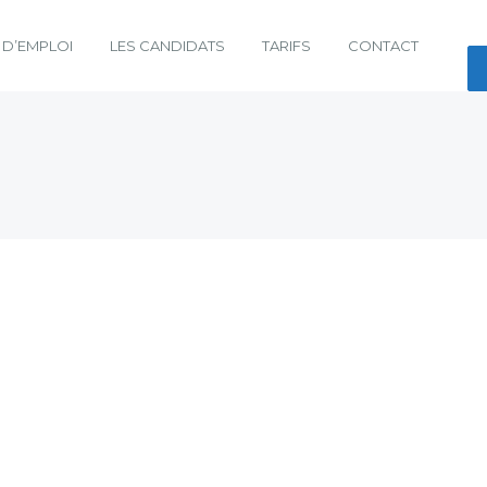
 D’EMPLOI
LES CANDIDATS
TARIFS
CONTACT