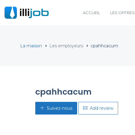
ACCUEIL
LES OFFRES
La maison
Les employeurs
cpahhcacum
cpahhcacum
Suivez-nous
Add review