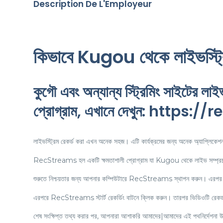
Description De L'Employeur
কিভাবে Kugou থেকে লাইভস্ট্রি
কুগৌ এবং অন্যান্য স্ট্রিমিং সাইটের
প্রোগ্রাম, এখানে দেখুন: https
লাইভস্ট্রিম রেকর্ড করা এখন অনেক সহজ। এটি কার্যক্রমের জন্য অনেক অ্যাপ্লি
RecStreams হল একটি ক্ষমতাশালী প্রোগ্রাম যা Kugou থেকে লাইভ সম্প্রচার
শুরুতে নিশ্চয়তার জন্য আপনার কম্পিউটারে RecStreams স্থাপন করুন। এরপর কুগু
এরপরে RecStreams স্টার্ট রেকর্ডিং বাটনে ক্লিক করুন। তারপর ভিডিওটি রেকর্ড ক
শেষ সংক্ষিপ্ত তথ্য করার পর, আপনারা আশাকরি আমাদের|আমাদের এই পথনির্দেশনা উ