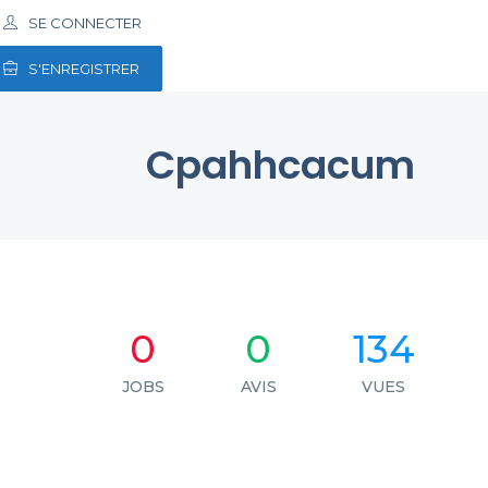
SE CONNECTER
S'ENREGISTRER
Cpahhcacum
0
0
134
JOBS
AVIS
VUES