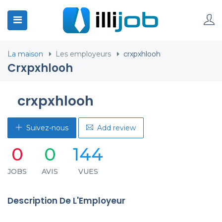
La maison
Les employeurs
crxpxhlooh
Crxpxhlooh
crxpxhlooh
Suivez-nous
Add review
0
0
144
JOBS
AVIS
VUES
Description De L'Employeur