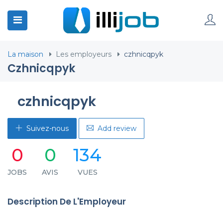
La maison
Les employeurs
czhnicqpyk
Czhnicqpyk
czhnicqpyk
Suivez-nous
Add review
0
0
134
JOBS
AVIS
VUES
Description De L'Employeur