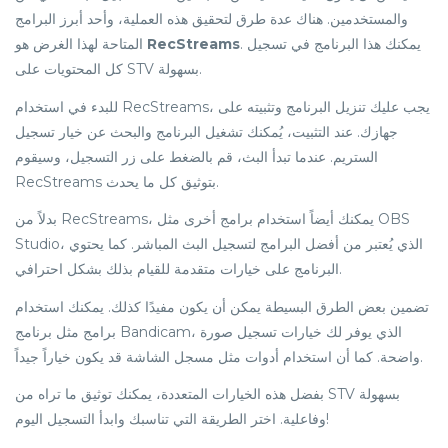
والمستخدمين. هناك عدة طرق لتحقيق هذه العملية، وأحد أبرز البرامج
المتاحة لهذا الغرض هو
RecStreams
. يمكنك هذا البرنامج في تسجيل
كل المحتويات على STV بسهولة.
للبدء في استخدام RecStreams، يجب عليك تنزيل البرنامج وتثبيته على
جهازك. عند التثبيت، يُمكنك تشغيل البرنامج والبحث عن خيار تسجيل
الستريم. عندما تبدأ البث، قم بالضغط على زر التسجيل، وسيقوم
RecStreams بتوثيق كل ما يحدث.
بدلاً من RecStreams، يمكنك أيضاً استخدام برامج أخرى مثل OBS
Studio، الذي يُعتبر من أفضل البرامج لتسجيل البث المباشر. كما يحتوي
البرنامج على خيارات متقدمة للقيام بذلك بشكل احترافي.
تضمين بعض الطرق البسيطة يمكن أن يكون مفيدًا كذلك. يمكنك استخدام
برامج مثل برنامج Bandicam، الذي يوفر لك خيارات تسجيل صورة
واضحة. كما أن استخدام أدوات مثل مسجل الشاشة قد يكون خياراً جيداً.
بفضل هذه الخيارات المتعددة، يمكنك توثيق ما تراه من STV بسهولة
وفاعلية. اختر الطريقة التي تناسبك وابدأ التسجيل اليوم!