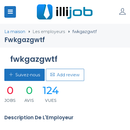
La maison
Les employeurs
fwkgazgwtf
Fwkgazgwtf
fwkgazgwtf
Suivez-nous
Add review
0
0
124
JOBS
AVIS
VUES
Description De L'Employeur