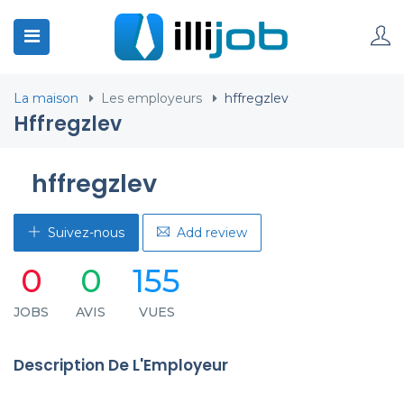
La maison
Les employeurs
hffregzlev
Hffregzlev
hffregzlev
Suivez-nous
Add review
0
0
155
JOBS
AVIS
VUES
Description De L'Employeur