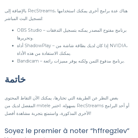
بالإضافة إلى RecStreams، هناك عدة برامج أخرى يمكنك استخدامها
لتسجيل البث المباشر:
OBS Studio – برنامج مفتوح المصدر يمكنه بتسجيل التدفقات
وتحريرها.
أداة ShadowPlay – إذا كان لديك بطاقة شاشة من NVIDIA،
يمكنك الاستفادة من هذه الأداة.
Bandicam – برنامج مدفوع الثمن ولكنه يوفر مميزات رائعة.
خاتمة
بغض النظر عن الطريقة التي تختارها، يمكنك الآن التقاط المحتوى
المفضل لديك من mitele بسهولة. اختبر RecStreams أو أحد البرامج
الأخرى المذكورة، واستمتع بتجربة مشاهدة أفضل!
Soyez le premier à noter “hffregzlev”