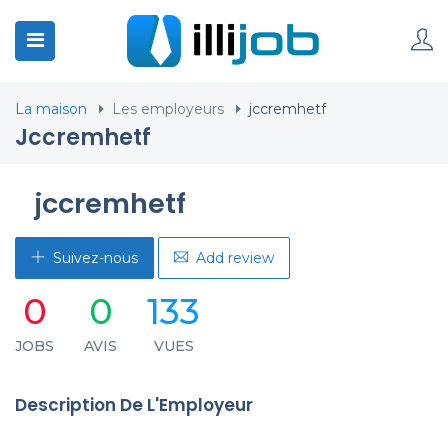
La maison
Les employeurs
jccremhetf
Jccremhetf
jccremhetf
Suivez-nous
Add review
0
0
133
JOBS
AVIS
VUES
Description De L'Employeur