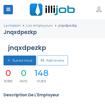
La maison
Les employeurs
jnqxdpezkp
Jnqxdpezkp
jnqxdpezkp
Suivez-nous
Add review
0
0
148
JOBS
AVIS
VUES
Description De L'Employeur