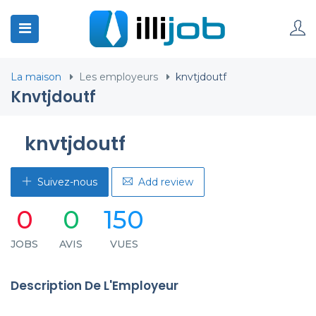
La maison
Les employeurs
knvtjdoutf
Knvtjdoutf
knvtjdoutf
Suivez-nous
Add review
0
0
150
JOBS
AVIS
VUES
Description De L'Employeur