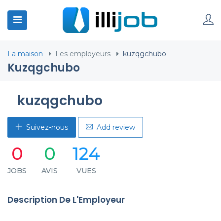
La maison
Les employeurs
kuzqgchubo
Kuzqgchubo
kuzqgchubo
Suivez-nous
Add review
0
0
124
JOBS
AVIS
VUES
Description De L'Employeur