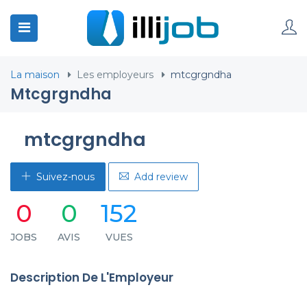
La maison
Les employeurs
mtcgrgndha
Mtcgrgndha
mtcgrgndha
Suivez-nous
Add review
0
0
152
JOBS
AVIS
VUES
Description De L'Employeur