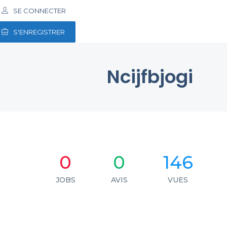
SE CONNECTER
S'ENREGISTRER
Ncijfbjogi
0
0
146
JOBS
AVIS
VUES