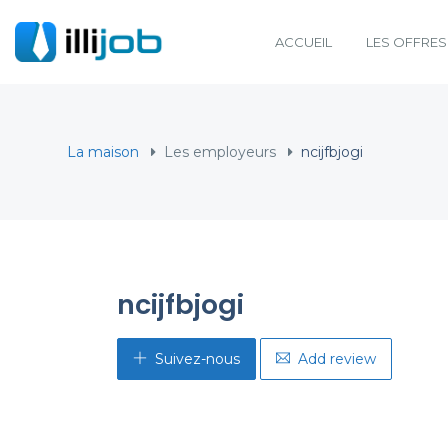
ACCUEIL
LES OFFRES
La maison
Les employeurs
ncijfbjogi
ncijfbjogi
Suivez-nous
Add review