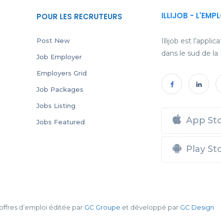
ILLIJOB - L'EMP
POUR LES RECRUTEURS
Post New
Illijob est l’appl
dans le sud de la
Job Employer
Employers Grid
Job Packages
Jobs Listing
App St
Jobs Featured
Play St
d’offres d’emploi éditée par
GC Groupe
et développé par
GC Design