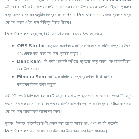
এই প্রোগ্রামটি লাইভ সম্প্রচারগুলি রেকর্ড করার সেরা উপায় অথবা আপনি লাইভ সম্প্রচারের
মধ্যে আপনার পছন্দের অনুষ্ঠান নিবন্ধন করতে পারা। RecStreams সহজ ব্যবহারযোগ্য
এবং আপনাকে এটির সঙ্গে বিভিন্ন ফিচার মিলবে।
RecStreams ছাড়াও, বিভিন্ন সফটওয়্যার বাজারে উপলব্ধ, যেমন:
OBS Studio
: অত্যন্ত জনপ্রিয় একটি সফটওয়্যার যা লাইভ সম্প্রচার তৈরি
এবং রেকর্ড করা ভাবে আপনার প্রচেষ্টা বাড়ায়।
Bandicam
: এই সফটওয়্যারটি স্ক্রীনের গ্রহণের জন্য দারুন এবং লাইভস্ট্রিম
রেকর্ডিংও সমর্থন।
Filmora Scrn
: এটি এক দালাল যা নতুন ব্যবহারকারী বা অভিজ্ঞ
ব্যবহারকারীদের জন্য অনুকূল।
লাইভস্ট্রিমগুলি লিপিবদ্ধ করা একটি আনন্দের কার্যকলাপ হতে পারে যা আপনার ফেভারিট অনুষ্ঠান
কখনো মিস করবেন না। তাই, নিশ্চিত যে আপনি আপনার পছন্দের সফটওয়্যার নির্বাচন করেছেন
এবং আপনার অভিযানকে আস্বাদন করুন।
সুতরাং, কিভাবে লাইভস্ট্রিমগুলি রেকর্ড করা হয় তা জানার পর, এখন আপনি সহজেই
RecStreams বা অন্যান্য সফটওয়্যার ইস্তেমাল করে নিতে পারবেন।