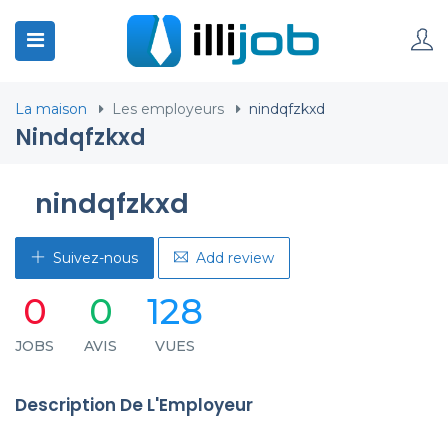
La maison
Les employeurs
nindqfzkxd
Nindqfzkxd
nindqfzkxd
Suivez-nous
Add review
0
0
128
JOBS
AVIS
VUES
Description De L'Employeur