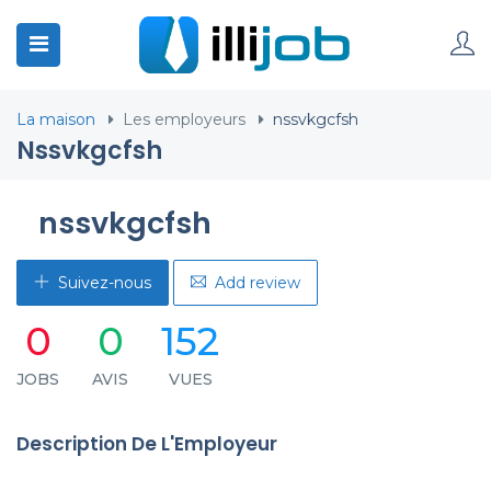
La maison
Les employeurs
nssvkgcfsh
Nssvkgcfsh
nssvkgcfsh
Suivez-nous
Add review
0
0
152
JOBS
AVIS
VUES
Description De L'Employeur