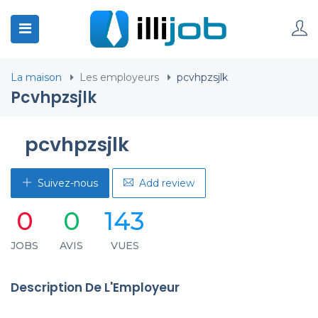
La maison
Les employeurs
pcvhpzsjlk
Pcvhpzsjlk
pcvhpzsjlk
Suivez-nous
Add review
0
0
143
JOBS
AVIS
VUES
Description De L'Employeur