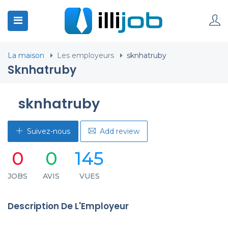
La maison
Les employeurs
sknhatruby
Sknhatruby
sknhatruby
Suivez-nous
Add review
0
0
145
JOBS
AVIS
VUES
Description De L'Employeur