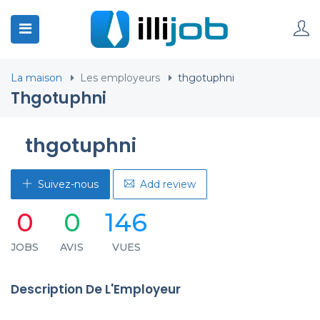
La maison
Les employeurs
thgotuphni
Thgotuphni
thgotuphni
Suivez-nous
Add review
0
0
146
JOBS
AVIS
VUES
Description De L'Employeur