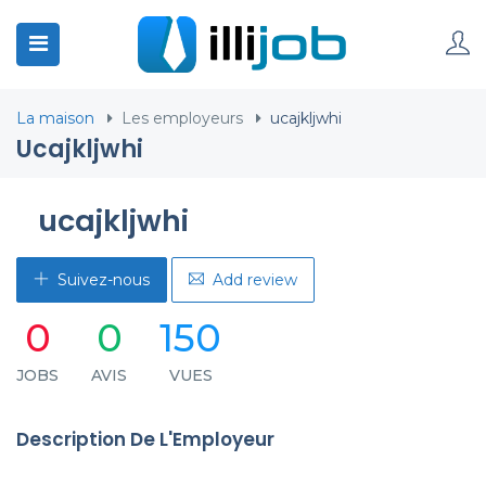
La maison
Les employeurs
ucajkljwhi
Ucajkljwhi
ucajkljwhi
Suivez-nous
Add review
0
0
150
JOBS
AVIS
VUES
Description De L'Employeur