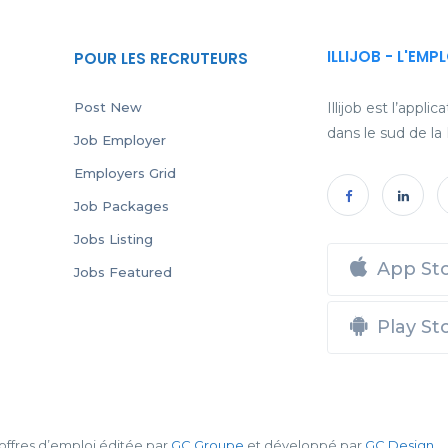
ILLIJOB - L'EMP
POUR LES RECRUTEURS
Post New
Illijob est l’appl
dans le sud de la
Job Employer
Employers Grid
Job Packages
Jobs Listing
App St
Jobs Featured
Play St
d’offres d’emploi éditée par
GC Groupe
et développé par
GC Design