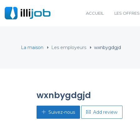
ACCUEIL
LES OFFRES
La maison
Les employeurs
wxnbygdgjd
wxnbygdgjd
Suivez-nous
Add review