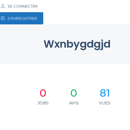
SE CONNECTER
S'ENREGISTRER
Wxnbygdgjd
0
0
81
JOBS
AVIS
VUES