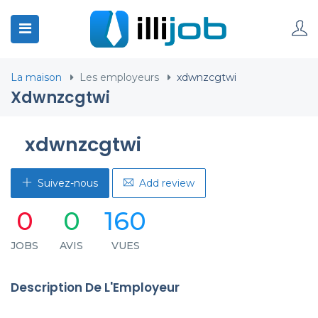
La maison
Les employeurs
xdwnzcgtwi
Xdwnzcgtwi
xdwnzcgtwi
Suivez-nous
Add review
0
0
160
JOBS
AVIS
VUES
Description De L'Employeur