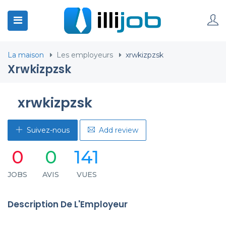
La maison
Les employeurs
xrwkizpzsk
Xrwkizpzsk
xrwkizpzsk
Suivez-nous
Add review
0
0
141
JOBS
AVIS
VUES
Description De L'Employeur