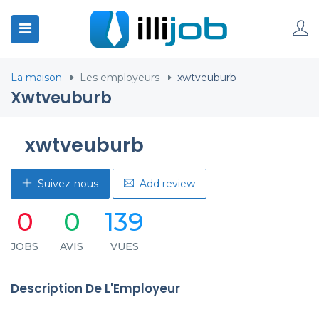
La maison
Les employeurs
xwtveuburb
Xwtveuburb
xwtveuburb
Suivez-nous
Add review
0
0
139
JOBS
AVIS
VUES
Description De L'Employeur