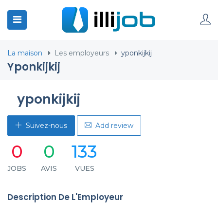
La maison
Les employeurs
yponkijkij
Yponkijkij
yponkijkij
Suivez-nous
Add review
0
0
133
JOBS
AVIS
VUES
Description De L'Employeur