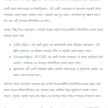
একটি দারুণ সফটওয়্যার হল রিকস্ট্রিমস। এটি একটি প্রোগ্রাম যা আপনাকে সহজেই লাইভ
সম্প্রচার রেকর্ড করতে সহায়তা করে। প্রয়োগ করা খুব সহজ। আপনাকে শুধু অক্সেস করতে
হবে এবং এটি আপনার কম্পিউটার এর সঙ্গে।
এছাড়া, কিছু ভিন্ন প্রোগ্রাম ও পদ্ধতি রয়েছে যেগুলি বিএফএমটিভি লাইভস্ট্রিম রেকর্ড করতে
সাহায্য করতে পারে:
OBS স্টুডিও: এটি একটি মুক্ত এবং ক্ষমতাশালী লাইভ স্ট্রিমিং প্রোগ্রাম। এটি
স্ক্রীন ক্যাপচার এর জরিয়ায় আপনার পিসি তে সহজেই রেকর্ড করতে সক্ষম।
Streamlabs: এটি OBS এর একটি উন্নত সংস্করণ, যা আরো প্রক্রিয়া নিয়ে
আসছে। দর্শকদের এর সাহায্যে লাইভস্ট্রিম রেকর্ড করতে পারে।
বান্ডিক্যাম: এটি একটি প্রিমিয়াম স্ক্রীন রেকর্ডিং সফটওয়্যার, যা ইন্টারনেট রেকর্ডিং এর
জন্যও ভালো কাজে লাগে।
সর্বশেষে, উপরে উল্লেখিত ব্যবহার করে আপনি বিএফএমটিভি লাইভস্ট্রিম রেকর্ড করার চেষ্টা
করতে পারেন শক্তিশালীভাবে এবং আপনার কাছে সর্বাধিক প্রিয় মুহূর্তগুলো সংরক্ষণ করতে
পারেন। সুতরাং, আজই গ্রহণ শুরু করুন এবং আপনার প্রিয় লাইভ সম্প্রচার উপভোগ করুন।