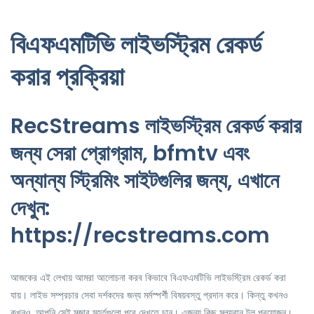
বিএফএমটিভি লাইভস্ট্রিম রেকর্ড
করার প্রক্রিয়া
RecStreams লাইভস্ট্রিম রেকর্ড করার
জন্য সেরা প্রোগ্রাম, bfmtv এবং
অন্যান্য স্ট্রিমিং সাইটগুলির জন্য, এখানে
দেখুন:
https://recstreams.com
আজকের এই লেখায় আমরা আলোচনা করব কিভাবে বিএফএমটিভি লাইভস্ট্রিম রেকর্ড করা
যায়। লাইভ সম্প্রচার সেবা দর্শকদের জন্য মর্মস্পর্শী বিষয়বস্তু প্রদান করে। কিন্তু কখনও
কখনও, আপনি সেই মজার মুহূর্তগুলো পরে দেখতে চান। এজন্য কিছু মূল্যবান টুল প্রয়োজন।